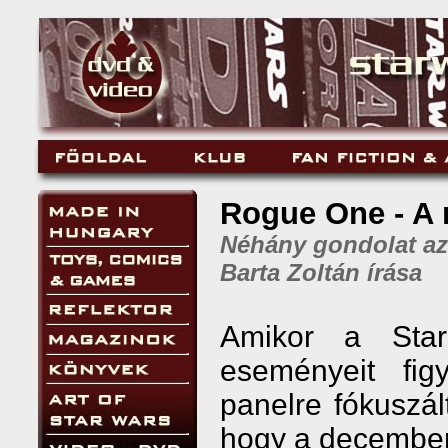
Rogue One - A r
Néhány gondolat az 
Barta Zoltán írása
Amikor a Star
eseményeit fi
panelre fókusz
hogy a decemberb