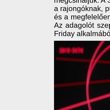
megcsináljuk. A 
a rajongóknak, pu
és a megfelelően 
Az adagolót sz
Friday alkalmából