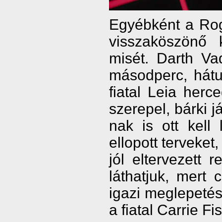
Egyébként a Rog
visszaköszönő 
misét. Darth Va
másodperc, hátul
fiatal Leia her
szerepel, bárki j
nak is ott kell
ellopott terveket
jól eltervezett
láthatjuk, mert
igazi meglepetés
a fiatal Carrie Fi