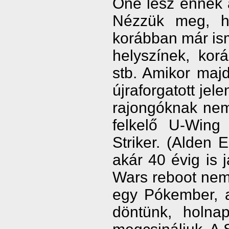
One lesz ennek a
Nézzük meg, h
korábban már isme
helyszínek, kor
stb. Amikor majd
újraforgatott jel
rajongóknak nem 
felkelő U-Wing 
Striker. (Alden 
akár 40 évig is 
Wars reboot nem
egy Pókember, a
döntünk, holna