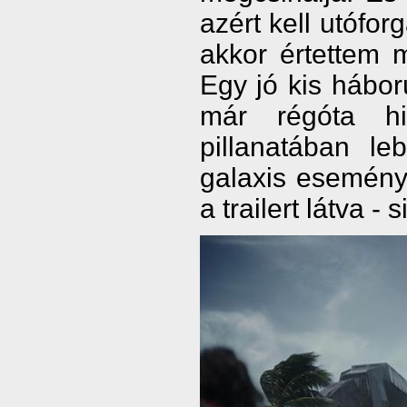
azért kell utóforg
akkor értettem 
Egy jó kis hábor
már régóta hi
pillanatában leb
galaxis esemény
a trailert látva - 