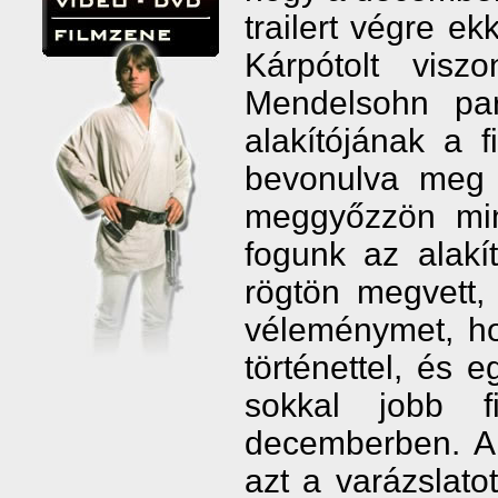
trailert végre e
Kárpótolt visz
Mendelsohn pa
alakítójának a 
bevonulva meg 
meggyőzzön mind
fogunk az alak
rögtön megvett,
véleménymet, hog
történettel, és e
sokkal jobb f
decemberben. A w
azt a varázslato