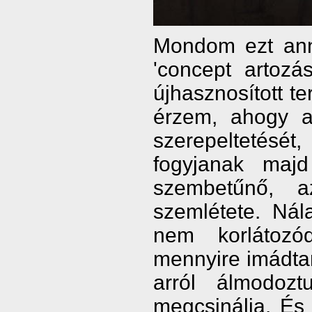
Mondom ezt anna
'concept artozá
újhasznosított t
érzem, ahogy a 
szerepeltetését
fogyjanak maj
szembetűnő, 
szemlétete. Ná
nem korlátozó
mennyire imádtam
arról álmodozt
megcsinálja. És 