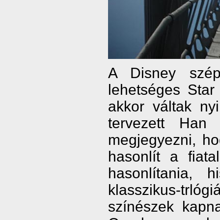
A Disney szép
lehetséges Star
akkor váltak nyi
tervezett Han 
megjegyezni, ho
hasonlít a fiat
hasonlítania, 
klasszikus-trlóg
színészek kapn