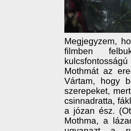
Megjegyzem, ho
filmben felb
kulcsfontosság
Mothmát az ered
Vártam, hogy be
szerepeket, mert
csinnadratta, fák
a józan ész. (O
Mothma, a lázad
ugyanazt a r