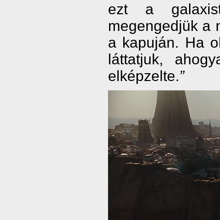
ezt a galaxi
megengedjük a n
a kapuján. Ha o
láttatjuk, aho
elképzelte.
”