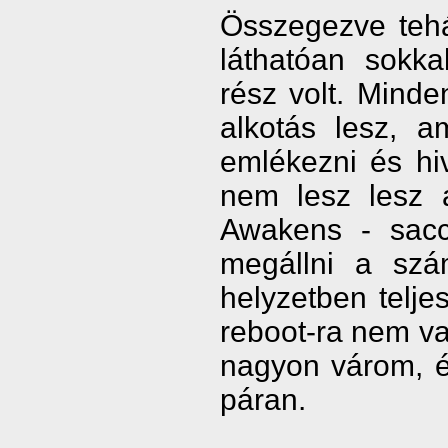
Összegezve tehát
láthatóan sokka
rész volt. Minde
alkotás lesz, 
emlékezni és hi
nem lesz lesz 
Awakens - saccr
megállni a sz
helyzetben telj
reboot-ra nem v
nagyon várom, é
páran.