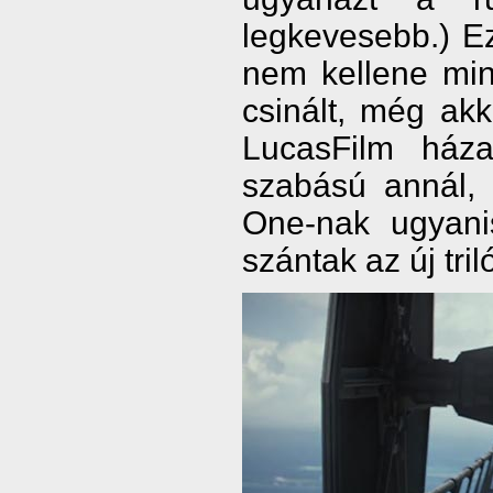
legkevesebb.) Ez
nem kellene min
csinált, még ak
LucasFilm háza
szabású annál,
One-nak ugyani
szántak az új tril