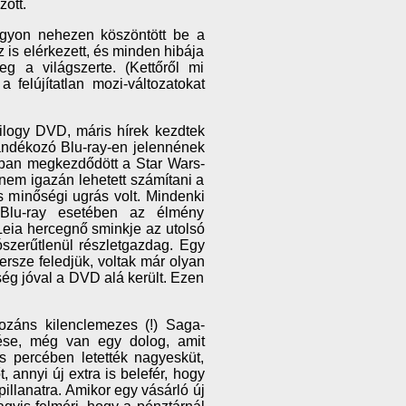
ott.
gyon nehezen köszöntött be a
is elérkezett, és minden hibája
eg a világszerte. (Kettőről mi
 felújítatlan mozi-változatokat
rilogy DVD, máris hírek kezdtek
zándékozó Blu-ray-en jelennének
6-ban megkezdődött a Star Wars-
nem igazán lehetett számítani a
 minőségi ugrás volt. Mindenki
 Blu-ray esetében az élmény
Leia hercegnő sminkje az utolsó
ószerűtlenül részletgazdag. Egy
rsze feledjük, voltak már olyan
ég jóval a DVD alá került. Ezen
pozáns kilenclemezes (!) Saga-
nése, még van egy dolog, amit
s percében letették nagyesküt,
 annyi új extra is belefér, hogy
illanatra. Amikor egy vásárló új