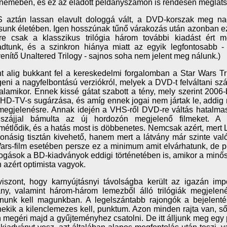
emében, és ez az eladott példányszámon is rendesen meglátsz
 aztán lassan elavult dologgá vált, a DVD-korszak meg na
sunk életében. Igen hosszúnak tűnő várakozás után azonban ez 
re csak a klasszikus trilógia három további kiadást ért m
dtunk, és a szinkron hiánya miatt az egyik legfontosabb - a
venítő Unaltered Trilogy - sajnos soha nem jelent meg nálunk.)
t alig bukkant fel a kereskedelmi forgalomban a Star Wars T
geni a nagyfelbontású verziókról, melyek a DVD-t felváltani s
lamikor. Ennek kissé gátat szabott a tény, mely szerint 200
 HD-TV-s sugárzása, és amíg ennek jogai nem jártak le, addig 
egjelenésre. Annak idején a VHS-ről DVD-re váltás hatalmas
t szájjal bámulta az új hordozón megjelenő filmeket. A
étlődik, és a hatás most is döbbenetes. Nemcsak azért, mert 
onásig tisztán kivehető, hanem mert a látvány már szinte val
ars-film esetében persze ez a minimum amit elvárhatunk, de pe
ogások a BD-kiadványok eddigi történetében is, amikor a minős
n azért optimista vagyok.
iszont, hogy karnyújtásnyi távolságba került az igazán im
ány, valamint három-három lemezből álló trilógiák megjele
znunk kell magunkban. A legelszántabb rajongók a bejelenté
ekik a kilenclemezes kell, punktum. Azon minden rajta van, sőt,
 megéri majd a gyűjteményhez csatolni. De itt álljunk meg egy p