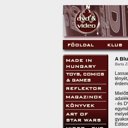
A Blu
Barta Z
Lassan
tényé
érdeme
Mielő
adalék
- és D
egymá
melyek
gyakor
Editio