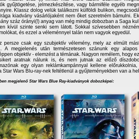
ók gyűjtögetése, jelmezkészítése, vagy bármiféle egyéb megn
yire. Klassz dolog velük találkozni külföldi bulikon, megcsod
drága kiadvány vásárlójaként nem őket szeretném bámulni. 
ány száz órányi(!) anyag van még mindig dobozban a Saga kulis
n kívül szinte senki sem látott. Sokkal szívesebben nézném 
olókat, és ezzel a véleménnyel talán nem vagyok egyedül.
 persze csak egy szubjektív vélemény, mely az elmúlt másfél
zi. A megjelenés után természetesen szánunk egy alapos
éppen objektív - elemzést a témának. Nagyon remélem, hogy ez
sikert aratnak nálunk is, és nem jutnak az előző díszdob
lmazónak egy olyan reklámkampánnyal kellene előrukkolnia, 
 a Star Wars Blu-ray-nek feltétlenül a gyűjteményekben van a hel
-ben megjelenő Star Wars Blue Ray-kiadványok dobozképei: