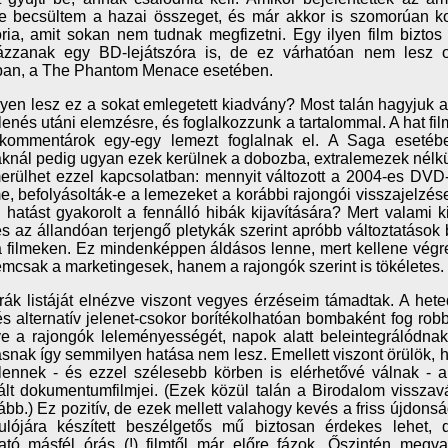
e becsültem a hazai összeget, és már akkor is szomorúan k
ria, amit sokan nem tudnak megfizetni. Egy ilyen film bizto
ázzanak egy BD-lejátszóra is, de ez várhatóan nem lesz ol
ban, a The Phantom Menace esetében.
yen lesz ez a sokat emlegetett kiadvány? Most talán hagyjuk a
enés utáni elemzésre, és foglalkozzunk a tartalommal. A hat fil
-kommentárok egy-egy lemezt foglalnak el. A Saga esetébe
iáknál pedig ugyan ezek kerülnek a dobozba, extralemezek nélkü
merülhet ezzel kapcsolatban: mennyit változott a 2004-es DV
e, befolyásolták-e a lemezeket a korábbi rajongói visszajelzé
 hatást gyakorolt a fennálló hibák kijavítására? Mert valami
és az állandóan terjengő pletykák szerint apróbb változtatások
 filmeken. Ez mindenképpen áldásos lenne, mert kellene végr
mcsak a marketingesek, hanem a rajongók szerint is tökéletes.
rák listáját elnézve viszont vegyes érzéseim támadtak. A hete
 és alternatív jelenet-csokor borítékolhatóan bombaként fog robb
e a rajongók leleményességét, napok alatt beleintegrálódnak
snak így semmilyen hatása nem lesz. Emellett viszont örülök, 
ennek - és ezzel szélesebb körben is elérhetővé válnak - a
ált dokumentumfilmjei. (Ezek közül talán a Birodalom visszav
ább.) Ez pozitív, de ezek mellett valahogy kevés a friss újdons
ulójára készített beszélgetős mű biztosan érdekes lehet, 
tó másfél órás (!) filmtől már előre fázok. Őszintén megval