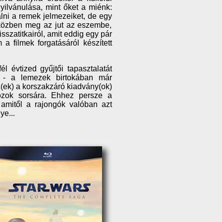
yilvánulása, mint őket a miénk:
álni a remek jelmezeiket, de egy
Eközben meg az jut az eszembe,
szatitkairól, amit eddig egy pár
a filmek forgatásáról készített
 évtized gyűjtői tapasztalatát
 - a lemezek birtokában már
(ek) a korszakzáró kiadvány(ok)
ozok sorsára. Ehhez persze a
amitől a rajongók valóban azt
ye...