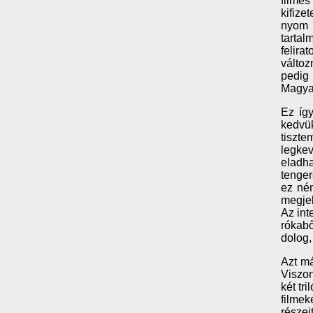
filmes
kifize
nyom 
tartal
felira
változ
pedig
Magyar
Ez íg
kedvük
tiszte
legkev
eladh
tenger
ez ném
megjel
Az int
rókabő
dolog,
Azt má
Viszon
két tr
filmek
részei