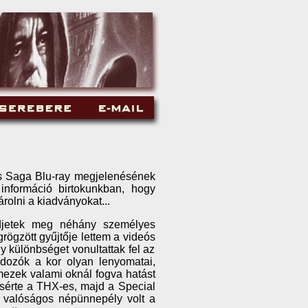
rs Saga Blu-ray megjelenésének
nformáció birtokunkban, hogy
rolni a kiadványokat...
djetek meg néhány személyes
rögzött gyűjtője lettem a videós
y különbséget vonultattak fel az
dozók a kor olyan lenyomatai,
emezek valami oknál fogva hatást
ísérte a THX-es, majd a Special
I valóságos népünnepély volt a