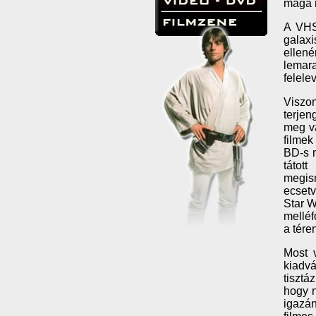
maga n
A VHS
galaxi
ellené
lemara
felele
Viszon
terjen
meg va
filmek
BD-s m
tátot
megism
ecsetv
Star W
melléf
a tére
Most v
kiadv
tisztá
hogy n
igazán