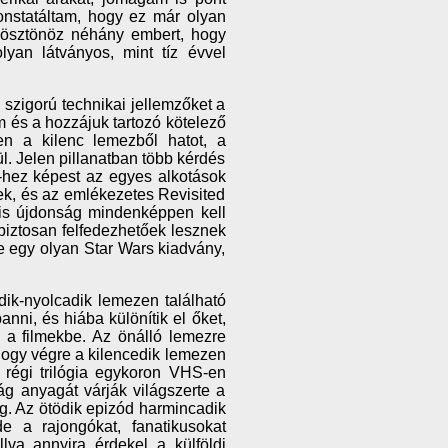
onstatáltam, hogy ez már olyan
s ösztönöz néhány embert, hogy
yan látványos, mint tíz évvel
 szigorú technikai jellemzőket a
m és a hozzájuk tartozó kötelező
n a kilenc lemezből hatot, a
l. Jelen pillanatban több kérdés
D-hez képest az egyes alkotások
sek, és az emlékezetes Revisited
 kis újdonság mindenképpen kell
 biztosan felfedezhetőek lesznek
e egy olyan Star Wars kiadvány,
dik-nyolcadik lemezen található
anni, és hiába különítik el őket,
 a filmekbe. Az önálló lemezre
hogy végre a kilencedik lemezen
 régi trilógia egykoron VHS-en
ág anyagát várják világszerte a
ág. Az ötödik epizód harmincadik
de a rajongókat, fanatikusokat
lva annyira érdekel a külföldi