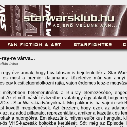
-ray-re várva...
oltán írása
 egy éve annak, hogy hivatalosan is bejelentették a Star Wa
t, és most a premier dátumához közeledve már van annyi i
s egy kicsit elgondolkozni rajta, vajon érdemes lesz-e megvásá
tt mélyebben belemerülnénk a Blu-ray elemezésébe, enge
ot. Az elmúlt másfél évtizedben valahogy úgy alakult, hogy meg
VD-s - Star Wars-kiadványoknak. Még akkor is, ha vajmi csekél
st követő megjelenések. Azt éreztem, hogy ezek az adathor
 azt az adott pillanatot reprezentálják, amikor a kazetták és l
oltak a rajongókra. Emlékezzünk, milyen eufórikus hangulat k
n-ös VHS-kazetták boltokba kerülését. Sőt, még az Episode 