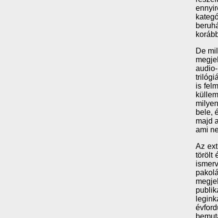
ennyir
kategó
beruh
koráb
De mil
megjel
audio
trilóg
is fel
küllem
milyen
bele, 
majd a
ami ne
Az ext
törölt
ismerv
pakolá
megjel
publik
legink
évford
bemuta