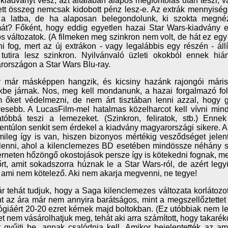
 kiadványt vesz, azt általában alapos megfontolás után teszi, v
tett összeg nemcsak kidobott pénz lesz-e. Az extrák mennyiség
a latba, de ha alaposan belegondolunk, ki szokta megnéz
mát? Főként, hogy eddig egyetlen hazai Star Wars-kiadvány e
tos változatok. (A filmeken meg szinkron nem volt, de hát ez egy
ni fog, mert az új extrákon - vagy legalábbis egy részén - állít
 tutira lesz szinkron. Nyilvánvaló üzleti okokból ennek 
országon a Star Wars Blu-ray.
y már másképpen hangzik, és kicsiny hazánk rajongói máris
be járnak. Nos, meg kell mondanunk, a hazai forgalmazó fo
m őket védelmezni, de nem árt tisztában lenni azzal, hogy
esebb. A LucasFilm-mel hatalmas közelharcot kell vívni min
atóbbá teszi a lemezeket. (Szinkron, feliratok, stb.) Enn
entúlon senkit sem érdekel a kiadvány magyarországi sikere.
ileg így is van, hiszen bizonyos mértékig vesződséget jelen
enni, ahol a kilenclemezes BD esetében mindössze néhány sz
erneten hőzöngő okostojások persze így is kötekedni fognak, me
rt, amit sokadszorra húznak le a Star Wars-ról, de azért legy
 ami nem kötelező. Aki nem akarja megvenni, ne tegye!
r tehát tudjuk, hogy a Saga kilenclemezes változata korlátoz
t az ára már nem annyira barátságos, mint a megszellőztettet 
ilógiáért 20-20 ezret kérnek majd boltokban. (Ez utóbbiak nem l
et nem vásárolhatjuk meg, tehát aki arra számított, hogy takar
t gyűjti be, annak csalódnia kell. Amikor bejelentették az a