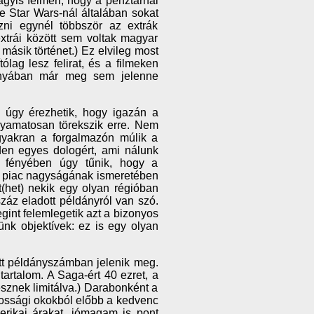
agyis felméri, hogy a pénztárnál
e Star Wars-nál általában sokat
ni egynél többször az extrák
xtrái között sem voltak magyar
 másik történet.) Ez elvileg most
ólag lesz felirat, és a filmeken
hiányában már meg sem jelenne
 úgy érezhetik, hogy igazán a
lyamatosan törekszik erre. Nem
 gyakran a forgalmazón múlik a
den egyes dologért, ami nálunk
ek fényében úgy tűnik, hogy a
 A piac nagyságának ismeretében
t(het) nekik egy olyan régióban
áz eladott példányról van szó.
gint felemlegetik azt a bizonyos
ünk objektívek: ez is egy olyan
ott példányszámban jelenik meg.
tartalom. A Saga-ért 40 ezret, a
esznek limitálva.) Darabonként a
ékossági okokból előbb a kedvenc
merikai árakat, jómagam is pont