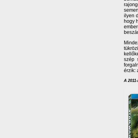
rajong
semenn
ilyen 
hogy h
embere
beszám
Mindez
tükrö
kellők
szép 
forga
érzik:
A 2011