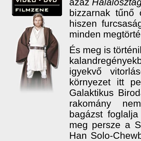
azaz
Haláloszta
bizzarnak tűnő 
hiszen furcsasá
minden megtörtén
És meg is történi
kalandregények
igyekvő vitorl
környezet itt 
Galaktikus Biro
rakomány nem
bagázst foglalj
meg persze a St
Han Solo-Chewba