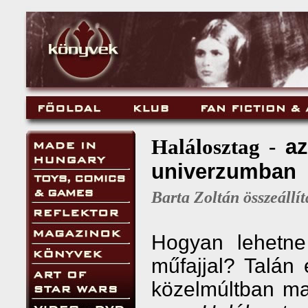
az
Halálosztag -
univerzumban
Barta Zoltán összeállít
Hogyan lehetne
műfajjal? Talán
közelmúltban ma