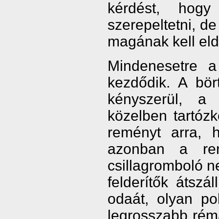
kérdést, hogy
szerepeltetni, de
magának kell eld
Mindenesetre a 
kezdődik. A bör
kényszerül, a
közelben tartóz
reményt arra, h
azonban a re
csillagromboló n
felderítők átsz
odaát, olyan po
legrosszabb rém