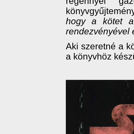
regénnyel ga
könyvgyűjtemé
hogy a kötet a
rendezvényével e
Aki szeretné a 
a könyvhöz készü