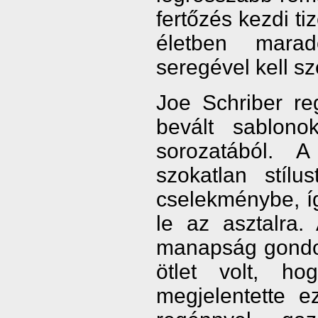
fertőzés kezdi ti
életben marad
seregével kell s
Joe Schriber re
bevált sablonok
sorozatából. A
szokatlan stíl
cselekménybe, íg
le az asztalra
manapság gondoz
ötlet volt, h
megjelentette e