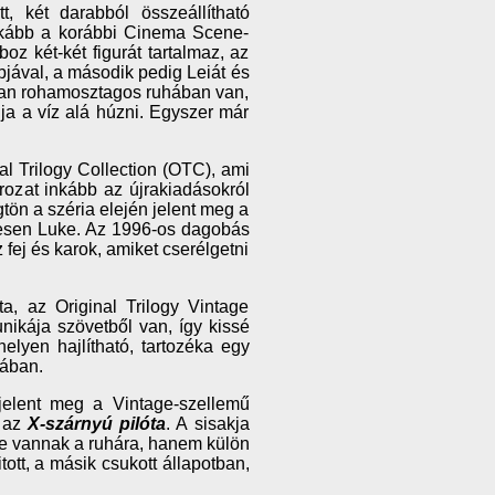
, két darabból összeállítható
nkább a korábbi Cinema Scene-
oz két-két figurát tartalmaz, az
jával, a második pedig Leiát és
Han rohamosztagos ruhában van,
ja a víz alá húzni. Egyszer már
al Trilogy Collection (OTC), ami
rozat inkább az újrakiadásokról
ögtön a széria elején jelent meg a
esen Luke. Az 1996-os dagobás
 fej és karok, amiket cserélgetni
, az Original Trilogy Vintage
tunikája szövetből van, így kissé
elyen hajlítható, tartozéka egy
sában.
 jelent meg a Vintage-szellemű
g az
X-szárnyú pilóta
. A sisakja
ve vannak a ruhára, hanem külön
tott, a másik csukott állapotban,