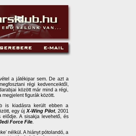
vétel a játékipar sem. De azt a
megfosztani régi kedvenceiktől,
darabjai között már mind a régi,
 megjelent figurák között.
 is kiadásra került ebben a
zött, egy új
X-Wing Pilot
, 2001
elődje. A sisakja levehető, és
Jedi Force File
.
e' nélkül. A hiányt pótolandó, a