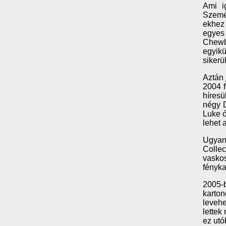
Ami i
Szemé
ekhez 
egyes 
Chewba
egyikü
sikerü
Aztán 
2004 f
híresü
négy 
Luke ó
lehet 
Ugyan
Collec
vaskos
fényka
2005-b
karton
levehe
lettek
ez utó