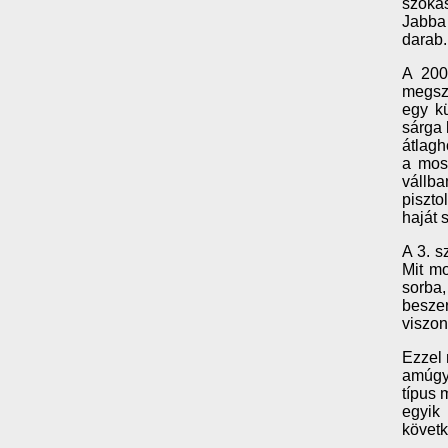
szokás
Jabba 
darab.
A 200
megszo
egy kü
sárga 
átlagh
a most
vállba
piszto
haját 
A 3. s
Mit mo
sorba,
beszer
viszont
Ezzel 
amúgy 
típus 
egyik
követk