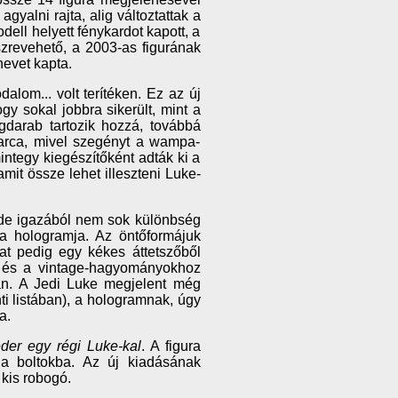
gyalni rajta, alig változtattak a
ell helyett fénykardot kapott, a
észrevehető, a 2003-as figurának
evet kapta.
alom... volt terítéken. Ez az új
y sokal jobbra sikerült, mint a
gdarab tartozik hozzá, továbbá
arca, mivel szegényt a wampa-
integy kiegészítőként adták ki a
it össze lehet illeszteni Luke-
de igazából nem sok különbség
a hologramja. Az öntőformájuk
t pedig egy kékes áttetszőből
a, és a vintage-hagyományokhoz
an. A Jedi Luke megjelent még
ti listában), a hologramnak, úgy
a.
der egy régi Luke-kal
. A figura
 a boltokba. Az új kiadásának
 kis robogó.