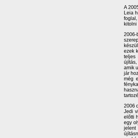
A 200
Leia h
foglal
kitolni
2006-b
szere
készül
ezek k
teljes
újítás
amik u
jár ho
még eg
fényka
haszná
tartoz
2006 d
Jedi v
előtti
egy ol
jelent
újítás