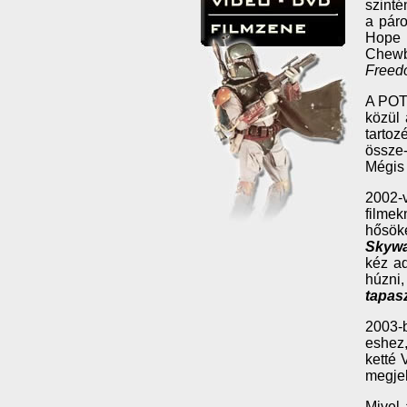
szinté
a páro
Hope 
Chewba
Freed
A POTJ
közül
tartoz
össze-
Mégis 
2002-v
filmek
hősöke
Skywa
kéz ad
húzni,
tapas
2003-b
eshez,
ketté 
megjel
Mivel 