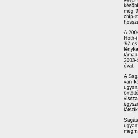
később
még '9
chip-e
hossza
A 2004
Hoth-
'97-es
fényk
támadá
2003-b
éval.
A Sag
van k
ugyan
öntött
vissz
egysze
látszi
Sagás
ugyan
megmar