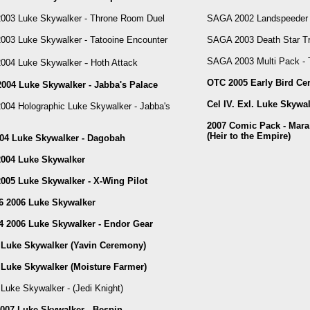
03 Luke Skywalker - Throne Room Duel
SAGA 2002 Landspeeder 
03 Luke Skywalker - Tatooine Encounter
SAGA 2003 Death Star T
-
SAGA 2003 Multi Pack - T
004 Luke Skywalker
Hoth Attack
OTC 2005 Early Bird Cer
004 Luke Skywalker - Jabba's Palace
Cel IV. Exl. Luke Skywa
04 Holographic Luke Skywalker - Jabba's
2007 Comic Pack - Mara
(Heir to the Empire)
04 Luke Skywalker - Dagobah
004 Luke Skywalker
05 Luke Skywalker - X-Wing Pilot
6 2006 Luke Skywalker
4 2006 Luke Skywalker - Endor Gear
 Luke Skywalker (Yavin Ceremony)
Luke Skywalker (Moisture Farmer)
Luke Skywalker - (Jedi Knight)
007 Luke Skywalker - Bespin