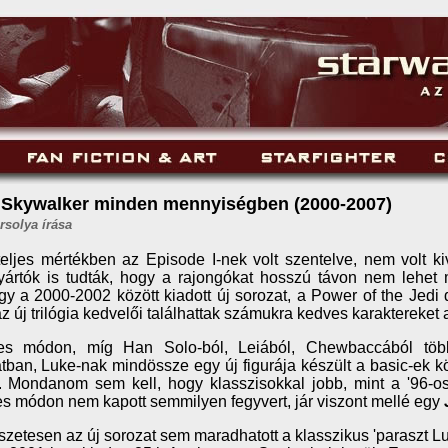
 Skywalker minden mennyiségben (2000-2007)
rsolya írása
eljes mértékben az Episode I-nek volt szentelve, nem volt ki
yártók is tudták, hogy a rajongókat hosszú távon nem lehet 
y a 2000-2002 között kiadott új sorozat, a Power of the Jedi 
z új trilógia kedvelői találhattak számukra kedves karaktereket a
es módon, míg Han Solo-ból, Leiából, Chewbaccából több
tban, Luke-nak mindössze egy új figurája készült a basic-ek kö
 Mondanom sem kell, hogy klasszisokkal jobb, mint a '96-os 
s módon nem kapott semmilyen fegyvert, jár viszont mellé egy
zetesen az új sorozat sem maradhatott a klasszikus 'paraszt Luk