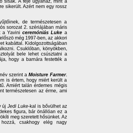
tő sisak. A feje ugyanaz, mint a
e sikerült. Azért nem egy rossz
yűjtőinek, de természetesen a
ós sorozat 2. szériájában máris
t a Yavini
ceremóniás Luke
a
, előszö még 1997-ben, az akkori
et kabáttal. Kidolgozottságában
álkozni. Csuklóban, könyökben,
ztolyát bele lehet csúsztatni a
ája, hogy a barnára festették a
 név szerint a
Moisture Farmer
.
em is értem, hogy miért került a
tű. Amiért talán érdemes mégis
int természetesen az érme, ami
y új
Jedi Luke
-kal is bővülhet az
ekes figura, bár önállóan ez a
ökíti meg szeretett hősünket. Az
k hozzá, csakhogy elég nagy