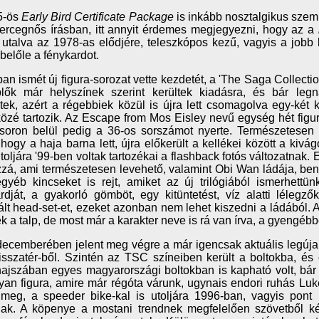
5-ös
Early Bird Certificate Package
is inkább nosztalgikus szemp
ercegnős írásban, itt annyit érdemes megjegyezni, hogy az a
, utalva az 1978-as elődjére, teleszkópos kezű, vagyis a jobb
 belőle a fénykardot.
an ismét új figura-sorozat vette kezdetét, a 'The Saga Collect
plők már helyszínek szerint kerültek kiadásra, és bár leg
tek, azért a régebbiek közül is újra lett csomagolva egy-két 
özé tartozik. Az Escape from Mos Eisley nevű egység hét figur
 soron belül pedig a 36-os sorszámot nyerte. Természetese
, hogy a haja barna lett, újra előkerült a kellékei között a kivá
toljára '99-ben voltak tartozékai a flashback fotós változatnak.
zzá, ami természetesen levehető, valamint Obi Wan ládája, ben
yéb kincseket is rejt, amiket az új trilógiából ismerhett
rdját, a gyakorló gömböt, egy kitüntetést, víz alatti lélegző
lt head-set-et, ezeket azonban nem lehet kiszedni a ládából. A
ék a talp, de most már a karakter neve is rá van írva, a gyengéb
ecemberében jelent meg végre a már igencsak aktuális legúj
isszatér-ből. Szintén az TSC színeiben került a boltokba, é
 hajszában egyes magyarországi boltokban is kapható volt, bár 
yan figura, amire már régóta várunk, ugynais endori ruhás L
 meg, a speeder bike-kal is utoljára 1996-ban, vagyis pont
nak. A köpenye a mostani trendnek megfelelően szövetből ké