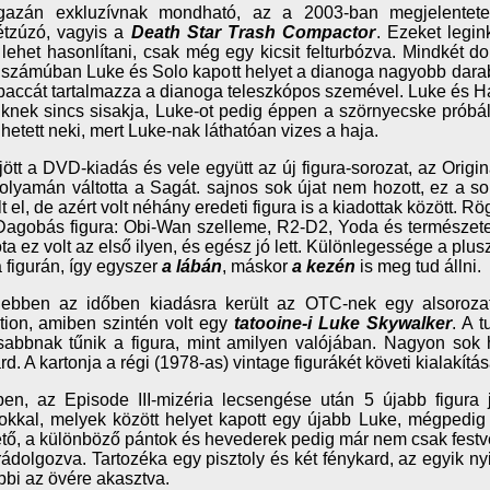
gazán exkluzívnak mondható, az a 2003-ban megjelentetett
tzúzó, vagyis a
Death Star Trash Compactor
. Ezeket legi
lehet hasonlítani, csak még egy kicsit felturbózva. Mindkét dob
számúban Luke és Solo kapott helyet a dianoga nagyobb darab
ccát tartalmazza a dianoga teleszkópos szemével. Luke és 
knek sincs sisakja, Luke-ot pedig éppen a szörnyecske próbál
lhetett neki, mert Luke-nak láthatóan vizes a haja.
jött a DVD-kiadás és vele együtt az új figura-sorozat, az Origin
olyamán váltotta a Sagát. sajnos sok újat nem hozott, ez a so
lt el, de azért volt néhány eredeti figura is a kiadottak között. R
Dagobás figura: Obi-Wan szelleme, R2-D2, Yoda és természet
ta ez volt az első ilyen, és egész jó lett. Különlegessége a plusz
a figurán, így egyszer
a lábán
, máskor
a kezén
is meg tud állni.
ebben az időben kiadásra került az OTC-nek egy alsorozata
tion, amiben szintén volt egy
tatooine-i Luke Skywalker
. A 
abbnak tűnik a figura, mint amilyen valójában. Nagyon sok h
rd. A kartonja a régi (1978-as) vintage figurákét követi kialakítá
en, az Episode III-mizéria lecsengése után 5 újabb figura
okkal, melyek között helyet kapott egy újabb Luke, mégpedi
tő, a különböző pántok és hevederek pedig már nem csak fest
 rádolgozva. Tartozéka egy pisztoly és két fénykard, az egyik nyi
bbi az övére akasztva.