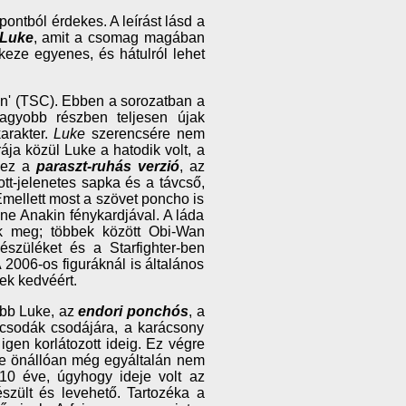
ontból érdekes. A leírást lásd a
Luke
, amit a csomag magában
 keze egyenes, és hátulról lehet
ion' (TSC). Ebben a sorozatban a
nagyobb részben teljesen újak
karakter.
Luke
szerencsére nem
ája közül Luke a hatodik volt, a
n ez a
paraszt-ruhás verzió
, az
gott-jelenetes sapka és a távcső,
 Emellett most a szövet poncho is
ne Anakin fénykardjával. A láda
ünk meg; többek között Obi-Wan
készüléket és a Starfighter-ben
 2006-os figuráknál is általános
bek kedvéért.
abb Luke, az
endori ponchós
, a
s csodák csodájára, a karácsony
igen korlátozott ideig. Ez végre
uke önállóan még egyáltalán nem
 10 éve, úgyhogy ideje volt az
szült és levehető. Tartozéka a