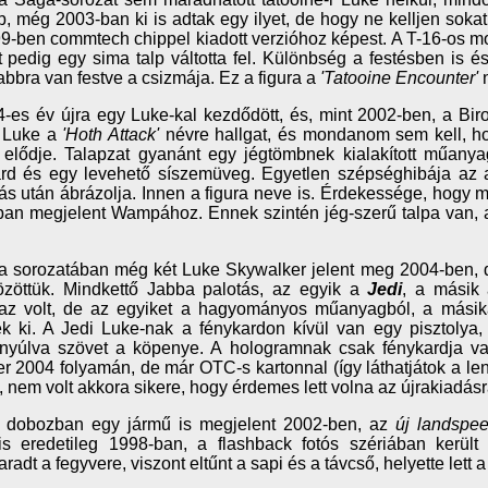
, még 2003-ban ki is adtak egy ilyet, de hogy ne kelljen sokat a
9-ben commtech chippel kiadott verzióhoz képest. A T-16-os mod
t pedig egy sima talp váltotta fel. Különbség a festésben is 
bbra van festve a csizmája. Ez a figura a
'Tatooine Encounter'
n
-es év újra egy Luke-kal kezdődött, és, mint 2002-ben, a Birod
i Luke a
'Hoth Attack'
névre hallgat, és mondanom sem kell, hog
 elődje. Talapzat gyanánt egy jégtömbnek kialakított műanya
ard és egy levehető síszemüveg. Egyetlen szépséghibája az 
s után ábrázolja. Innen a figura neve is. Érdekessége, hogy m
an megjelent Wampához. Ennek szintén jég-szerű talpa van, am
a sorozatában még két Luke Skywalker jelent meg 2004-ben, 
özöttük. Mindkettő Jabba palotás, az egyik a
Jedi
, a másik 
az volt, de az egyiket a hagyományos műanyagból, a másika
ék ki. A Jedi Luke-nak a fénykardon kívül van egy pisztoly
anyúlva szövet a köpenye. A hologramnak csak fénykardja v
r 2004 folyamán, de már OTC-s kartonnal (így láthatjátok a len
k, nem volt akkora sikere, hogy érdemes lett volna az újrakiadásr
 dobozban egy jármű is megjelent 2002-ben, az
új landspee
is eredetileg 1998-ban, a flashback fotós szériában került
adt a fegyvere, viszont eltűnt a sapi és a távcső, helyette lett a