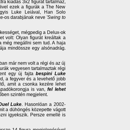
ra kiadás 3x2 figurát tartalmaz,
Mivel ezek a figurák a The New
vagyis Luke Leiával, Han Solo
uke-os darabjának neve
'Swing to
dekességet, mégpedig a Delux-ok
et volt: Olyan figurát kreáltak a
ra még megállni sem tud. A haja
uhája mindössze egy alsónadrág.
ban már nem volt a régi és az új
gurák vegyesen tartalmaztak régi
ent egy új fajta
bespini Luke
rd, a fegyver és a levehető jobb
nítő, amit a csonka kezére lehet
tapadókorongja is van,
fel lehet
őben szintén megjelent.
Duel Luke
. Hasonlóan a 2002-
amit a dühöngés közepette vágott
özni igyekszik. Persze emellé is
össze 14 figura megjelenésével