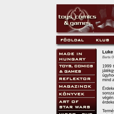
Luke
Barta O
1999 t
játékg
úgyhog
mind a
Érdek
soroza
végén.
érdeke
Termés