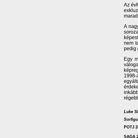
Az évf
exkluz
maradé
A nagy
soroza
képest
nem tu
pedig 
Egy m
váloga
képreg
1998-a
egyált
érdeke
inkáb
régebb
Luke Sk
Sorfigu
POTJ 20
SAGA 2