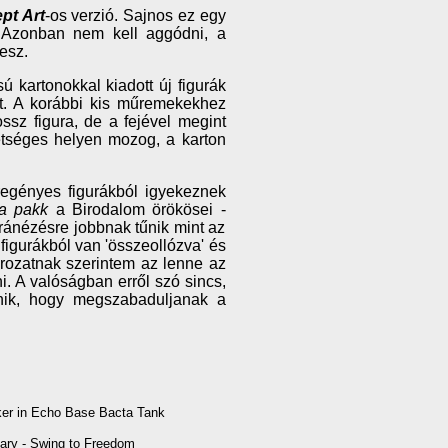
pt Art
-os verzió. Sajnos ez egy
i. Azonban nem kell aggódni, a
esz.
ú kartonokkal kiadott új figurák
t. A korábbi kis műremekekhez
ssz figura, de a fejével megint
hetséges helyen mozog, a karton
egényes figurákból igyekeznek
a pakk
a Birodalom örökösei -
ránézésre jobbnak tűnik mint az
figurákból van 'összeollózva' és
orozatnak szerintem az lenne az
. A valóságban erről szó sincs,
nik, hogy megszabaduljanak a
er in Echo Base Bacta Tank
ary - Swing to Freedom