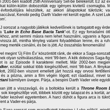
n 2001-ben kiadott 25th Anniversary Set-be belekerült. Ez az ext
kat külön-külön dobozolták egy igényes kivitelű csomagba. 
évfordulójára készültek, az akkori állapotokat tükrözik; 
ccával, Kenobi pedig Darth Vader-rel került egybe. A szet L
om'
.
 sorozat a nagyobb játékok kedvelőinek is tartogatott egy ér
 a
'Luke in Echo Base Bacta Tank'
-ot. Ez egy forradalmi ötl
ékhoz, amit semmi másra nem lehet használni, ugyanis a figu
vissza áll, mintha tényleg valami folyadékban lenne, és a r
meg merték csinálni, és be is jött. Az összahtás fenomenális!
el megint 'Új Film Év' köszöntött ránk, de ekkor a Saga-sorozat
nek olyan szétválasztása, mint '99-ben. A kék dobozos Saga-fi
t is az Episode II karakterei mellett. Már 2002-ben megjel
lker
, ezúttal sokkal több kiegészítővel, mint '98-ban. A fényka
ott, 2002-ben viszont emellett járt hozzá egy orvosi fertőtle
 és a pózna, amin a film végén lógott; ezt ráadásul, mivel 
ztani
bármilyen üvegre. Párja, a bespini Darth Vader vele egyid
an jött a visszavágó, és a boltokba került a
Throne Room 
 sok kiegészítője volt, többek között egy talapzat és a korlát, 
Vader kezével egyetemben. A harci dühöt a figura arca is tükr
ent a Vader-es párja.
a Saga-sorozat sem maradhatott tatooine-i Luke nélkül, mind