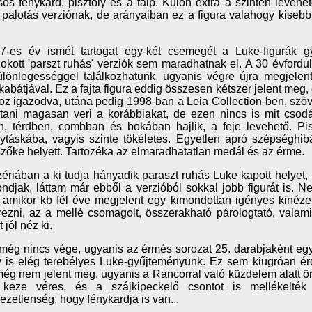
os fénykard, pisztoly és a talp. Külön extra a szintén levehe
palotás verziónak, de arányaiban ez a figura valahogy kisebbr
7-es év ismét tartogat egy-két csemegét a Luke-figurák g
kott 'parszt ruhás' verziók sem maradhatnak el. A 30 évfordul
lönlegességgel találkozhatunk, ugyanis végre újra megjelen
kabátjával. Ez a fajta figura eddig összesen kétszer jelent meg
oz igazodva, utána pedig 1998-ban a Leia Collection-ben, szöv
ani magasan veri a korábbiakat, de ezen nincs is mit csod
n, térdben, combban és bokában hajlik, a feje levehető. Pis
lytáskába, vagyis szinte tökéletes. Egyetlen apró szépséghib
szőke helyett. Tartozéka az elmaradhatatlan medál és az érme.
zériában a ki tudja hányadik paraszt ruhás Luke kapott helyet,
ndjak, láttam már ebből a verzióból sokkal jobb figurát is. N
 amikor kb fél éve megjelent egy kimondottan igényes kinéze
ezni, az a mellé csomagolt, összerakható párologtató, valam
 jól néz ki.
még nincs vége, ugyanis az érmés sorozat 25. darabjaként eg
is elég terebélyes Luke-gyűjteményünk. Ez sem kiugróan érd
még nem jelent meg, ugyanis a Rancorral való küzdelem alatt ör
 keze véres, és a szájkipeckelő csontot is mellékelté
ezetlenség, hogy fénykardja is van...