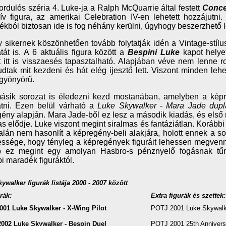
ordulós széria 4. Luke-ja a Ralph McQuarrie által festett
Conce
ív figura, az amerikai Celebration IV-en lehetett hozzájutn
kból biztosan ide is fog néhány kerülni, úgyhogy beszerzhető l
 sikernek köszönhetően tovább folytatják idén a Vintage-stílus
tát is. A 6 aktuális figura között a
Bespini Luke
kapot helye
 itt is visszaesés tapasztalható. Alapjában véve nem lenne ro
dtak mit kezdeni és hát elég ijesztő lett. Viszont minden le
gyönyörű.
ásik sorozat is éledezni kezd mostanában, amelyben a képr
tni. Ezen belül várható a
Luke Skywalker - Mara Jade dupl
ény alapján. Mara Jade-ből ez lesz a második kiadás, és első 
s elődje. Luke viszont megint siralmas és fantáziátlan. Korábbi 
alán nem hasonlít a képregény-beli alakjára, holott ennek a s
ssége, hogy tényleg a képregények figuráit lehessen megvenni
b ez megint egy amolyan Hasbro-s pénznyelő fogásnak tű
i maradék figuráktól.
ywalker figurák listája 2000 - 2007 között
rák:
Extra figurák és szettek:
01 Luke Skywalker - X-Wing Pilot
POTJ 2001 Luke Skywalk
002 Luke Skywalker - Bespin Duel
POTJ 2001 25th Annivers