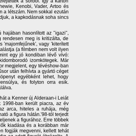
lejtették a sorból. Így a karton
Chewie, Kenobi, Vader, Artoo és
en a létszám. Nem sokkal ezután
tudjuk, a kapkodásnak soha sincs
 hajában hasonlított az "igazi",
 rendesen meg is kritizálta, de
 'majomfejűnek', vagy 'kiterített
alástja (a filmben nem volt ilyen
mint egy jó kondiban lévő vívó:
l kidomborodó izomkötegek. Már
mikor megjelent, egy tévéshow-ban
sor után felhívta a gyártó céget
köpenyt egyébként lehet, hogy
nsúlya, és folyton orra esik.
lálva.
hát a Kenner új Alderaan-i Leiát
 1998-ban került piacra, az év
az arca, hiteles a ruhája, még
ató a figura hátán.'98-tól terjedt
eljenek a figurához. Erre többek
eplők kiadása és a korábban már
n fogják megvenni, kellett tehát