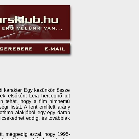
ői karakter. Egy kezünkön össze
ek elsőként Leia hercegnő jut
en tehát, hogy a film hímnemű
i listát. A fent említett arány
Mothma alakjából egy-egy darab
dicsekedhet eddig, és továbbiak
ött, mégpedig azzal, hogy 1995-