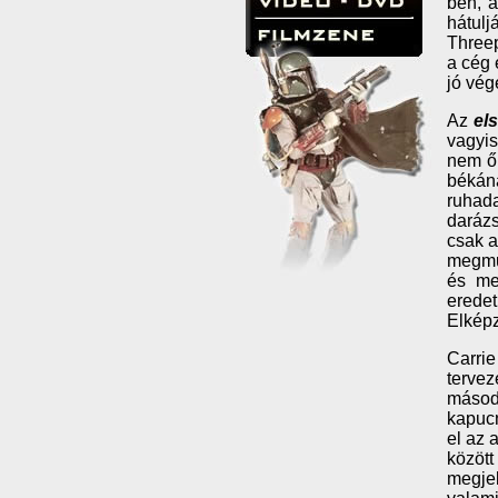
ben, a
hátulj
Threep
a cég 
jó vég
Az
el
vagyis
nem ők
békána
ruhada
darázs
csak a
megmut
és me
erede
Elképz
Carrie
tervez
másodi
kapucn
el az 
között
megjel