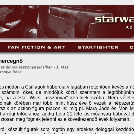
 hercegnő
 az álmok asszonya kicsiben
- 1. rész
rsolya írása
s módon a Csillagok háborúja világában rettentően kevés a n
k számolni őket, de mindőjük közül szerintem a legtöbbünkn
e, ha a Star Wars "asszonyai" kerülnek szóba. Nem véletl
óinak körében már több, mint húsz éve ő vezeti a népszerűség
szik az action-figura piacon is: míg pl. Mara Jade és Mon 
t a régi trilógiához, addig Leia 21 féle kis műanyag bábúval 
ztosan meg fognak jelenni az elkövetkezendő évek folyamán.
ról készült figurák sora rögtön egy érdekes dologgal kezdőd