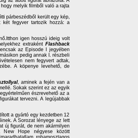
ig az adott figurát ábrázolta. A
 hogy melyik filmből való a rajta
ti párbeszédből került egy kép,
 két fegyver tartozik hozzá: a
nő.Itthon igen hosszú ideig volt
melyekhez extraként
Flashback
 igencsak az Episode I jegyében
 másikon pedig annak I. részbeli
kivételesen nem fegyvert adtak,
zébe. A köpenye levehető, de
ztollyal
, aminek a fején van a
mellé. Sokak szerint ez az egyik
, egyértelműen észrevehető az a
igurákat tervezni. A legújabbak
ított a gyártó egy kezdetben 12
őinek. A Sorozat lényege az lett
t új figurát, de nem akármilyen
 A New Hope négyese között
 elmaradhatatlam rohamosztagos