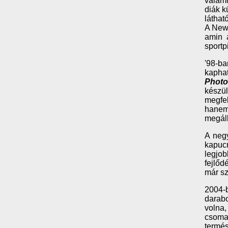
valami
diák k
látható
A New 
amin a
sportp
'98-ba
kapha
Photo
készül
megfel
hanem
megáll
A negy
kapucn
legjob
fejlőd
már sz
2004-b
darabo
volna,
csoma
termés