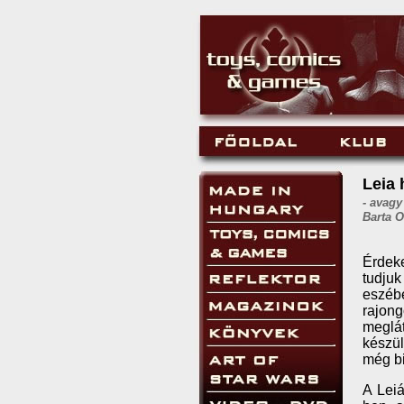
Leia
- avagy
Barta O
Érdeke
tudju
eszéb
rajong
meglát
készül
még bi
A Leiá