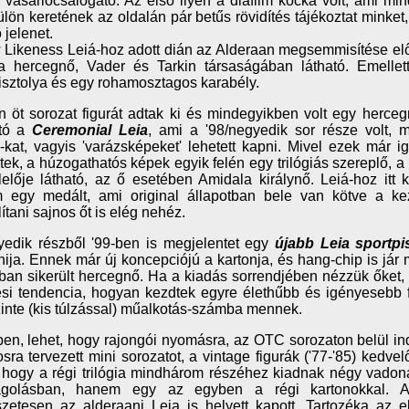
 vásárlócsalogató. Az első ilyen a diafilm kocka volt, ami mind
ülön keretének az oldalán pár betűs rövidítés tájékoztat minket,
 jelenet.
Likeness Leiá-hoz adott dián az Alderaan megsemmisítése előt
 hercegnő, Vader és Tarkin társaságában látható. Emellett
isztolya és egy rohamosztagos karabély.
n öt sorozat figurát adtak ki és mindegyikben volt egy herceg
tó a
Ceremonial Leia
, ami a '98/negyedik sor része volt, 
-kat, vagyis 'varázsképeket' lehetett kapni. Mivel ezek már
tek, a húzogathatós képek egyik felén egy trilógiás szereplő, a
elője látható, az ő esetében Amidala királynő. Leiá-hoz itt 
 egy medált, ami original állapotban bele van kötve a ke
ítani sajnos őt is elég nehéz.
edik részből '99-ben is megjelentet egy
újabb Leia sportpis
ija. Ennek már új koncepciójú a kartonja, és hang-chip is jár 
ban sikerült hercegnő. Ha a kiadás sorrendjében nézzük őket
ési tendencia, hogyan kezdtek egyre élethűbb és igényesebb f
inte (kis túlzással) műalkotás-számba mennek.
en, lehet, hogy rajongói nyomásra, az OTC sorozaton belül ind
sra tervezett mini sorozatot, a vintage figurák ('77-'85) kedvel
 hogy a régi trilógia mindhárom részéhez kiadnak négy vadona
golásban, hanem egy az egyben a régi kartonokkal.
zetesen az alderaani Leia is helyett kapott. Tartozéka az