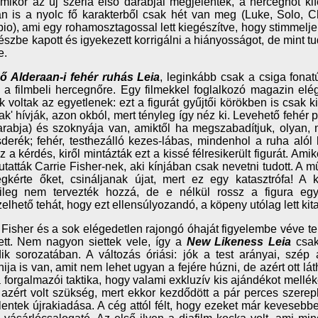
mikor az új széria első darabjai megjelentek, a hercegnőt kife
án is a nyolc fő karakterből csak hét van meg (Luke, Solo, 
io), ami egy rohamosztagossal lett kiegészítve, hogy stimmelj
észbe kapott és igyekezett korrigálni a hiányosságot, de mint 
e.
ső Alderaan-i fehér ruhás Leia
, leginkább csak a csiga fonatú
 a filmbeli hercegnőre. Egy filmekkel foglalkozó magazin elég
 voltak az egyetlenek: ezt a figurát gyűjtői körökben is csak kis
k' hívják, azon okból, mert tényleg így néz ki. Levehető fehér p
rabja) és szoknyája van, amiktől ha megszabadítjuk, olyan, 
derék; fehér, testhezálló kezes-lábas, mindenhol a ruha aló
z a kérdés, kiről mintázták ezt a kissé félresikerült figurát. A
atták Carrie Fisher-nek, aki kínjában csak nevetni tudott. A mű
gkérte őket, csináljanak újat, mert ez egy katasztrófa! A 
tileg nem tervezték hozzá, de e nélkül rossz a figura egye
elhető tehát, hogy ezt ellensúlyozandó, a köpeny utólag lett kita
 Fisher és a sok elégedetlen rajongó óhaját figyelembe véve te
ett. Nem nagyon siettek vele, így a
New Likeness Leia
csak
k sorozatában. A változás óriási: jók a test arányai, szép 
ija is van, amit nem lehet ugyan a fejére húzni, de azért ott láth
a forgalmazói taktika, hogy valami exkluzív kis ajándékot mellék
 azért volt szükség, mert ekkor kezdődött a pár perces szer
entek újrakiadása. A cég attól félt, hogy ezeket már kevesebbe