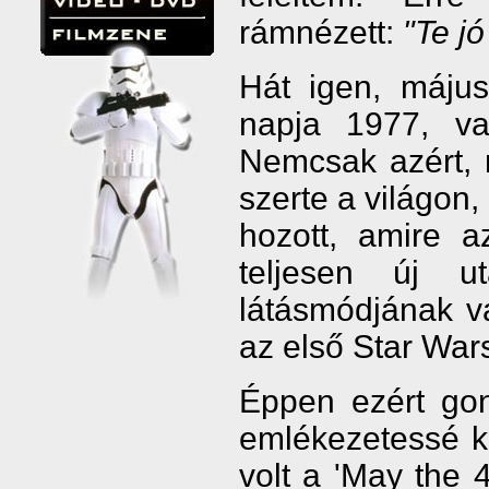
rámnézett:
"Te jó
Hát igen, május
napja 1977, va
Nemcsak azért, m
szerte a világon
hozott, amire a
teljesen új u
látásmódjának vá
az első Star Wars
Éppen ezért gon
emlékezetessé k
volt a 'May the 