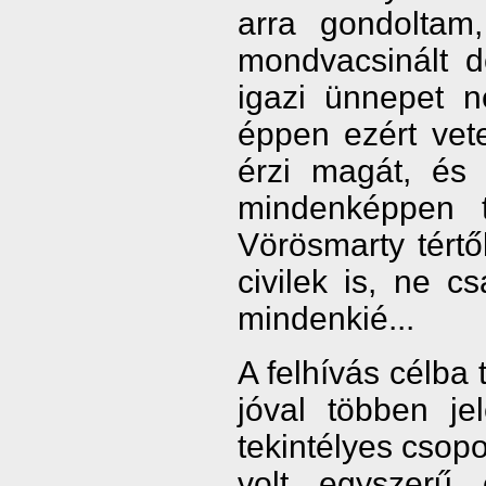
arra gondolta
mondvacsinált d
igazi ünnepet 
éppen ezért vete
érzi magát, és
mindenképpen 
Vörösmarty tértő
civilek is, ne 
mindenkié...
A felhívás célba 
jóval többen je
tekintélyes csop
volt egyszerű 