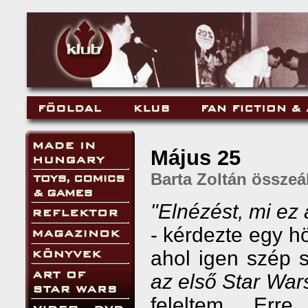
Május 25
Barta Zoltán összeál
"Elnézést, mi e
- kérdezte egy h
ahol igen szép 
az első Star Wars
feleltem. Err