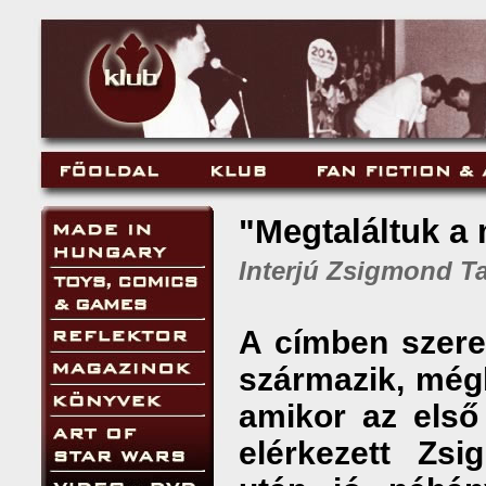
"Megtaláltuk a 
Interjú Zsigmond T
A címben szere
származik, még
amikor az első
elérkezett Zs