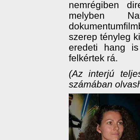
nemrégiben dir
melyben Na
dokumentumfilm
szerep tényleg k
eredeti hang is
felkértek rá.
(Az interjú telj
számában olvash