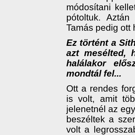
módosítani kelle
pótoltuk. Aztán 
Tamás pedig ott h
Ez történt a Si
azt mesélted,
halálakor elő
mondtál fel...
Ott a rendes for
is volt, amit tö
jelenetnél az eg
beszéltek a sze
volt a legrossz