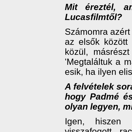
Mit éreztél, 
Lucasfilmtől?
Számomra azért vo
az elsők között
közül, másrész
'Megtaláltuk a m
esik, ha ilyen el
A felvételek sor
hogy Padmé és 
olyan legyen, m
Igen, hiszen
visszafogott, ra