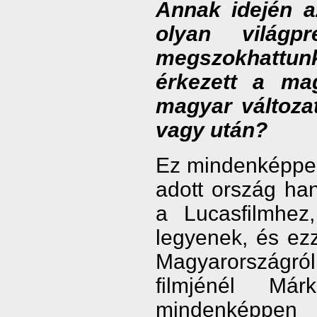
Annak idején a
olyan világp
megszokhattunk
érkezett a ma
magyar változat
vagy után?
Ez mindenképpen 
adott ország h
a Lucasfilmhez
legyenek, és ezz
Magyarországról
filmjénél Má
mindenképpen 