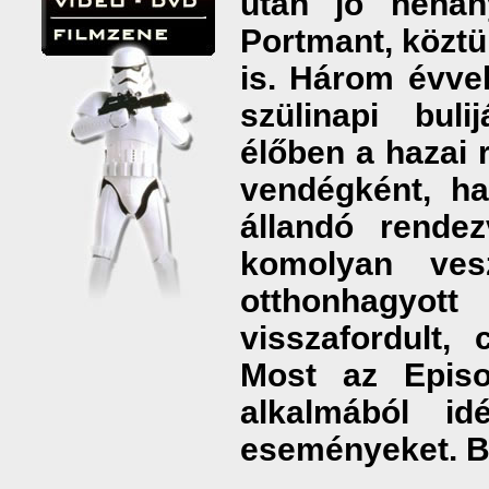
után jó néhány
Portmant, köztü
is. Három évvel
szülinapi buli
élőben a hazai 
vendégként, ha
állandó rende
komolyan ve
otthonhagyott
visszafordult,
Most az Episo
alkalmából id
eseményeket. Bar