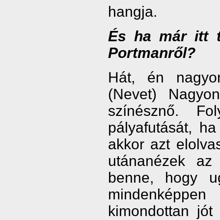
hangja.
És ha már itt 
Portmanről?
Hát, én nagyo
(Nevet) Nagyo
színésznő. F
pályafutását, ha
akkor azt elolva
utánanézek az 
benne, hogy u
mindenképpen 
kimondottan jót