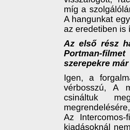
míg a szolgálól
A hangunkat egy 
az eredetiben is í
Az első rész h
Portman-film
szerepekre már 
Igen, a forgal
vérbosszú, A m
csináltuk me
megrendelésére,
Az Intercomos-f
kiadásoknál nem