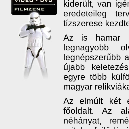
kiderült, van igé
eredeteileg te
tízszerese kezdte
Az is hamar k
legnagyobb o
legnépszerűbb 
újabb keletezé
egyre több külfö
magyar relikviák
Az elmúlt két 
főoldalt. Az a
néhányat, remé