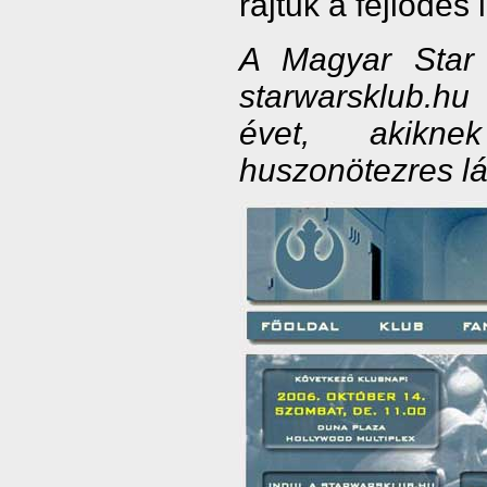
rajtuk a fejlődés 
A Magyar Star
starwarsklub.hu
évet, akikn
huszonötezres l