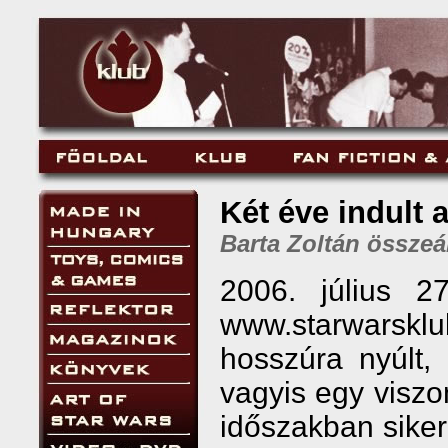
Két éve indult 
Barta Zoltán összeál
2006. július 2
www.starwarsklu
hosszúra nyúlt,
vagyis egy visz
időszakban siker