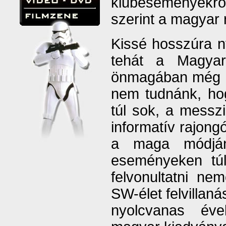
klubeseményekrő
szerint a magyar 
Kissé hosszúra ny
tehát a Magya
önmagában még n
nem tudnánk, ho
túl sok, a messzi
informatív rajongó
a maga módján
eseményeken túl
felvonultatni n
SW-élet felvillaná
nyolcvanas éve