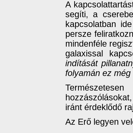
A kapcsolattartás
segíti, a csereb
kapcsolatban ide
persze feliratkoz
mindenféle regisz
galaxissal kapcs
indítását pillana
folyamán ez még v
Természetese
hozzászólásokat
iránt érdeklődő r
Az Erő legyen vel