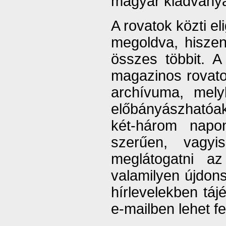
magyar kiadványa
A rovatok közti e
megoldva, hiszen
összes többit. A 
magazinos rovato
archívuma, mely
előbányászhatóak 
két-három napon
szerűen, vagyi
meglátogatni az
valamilyen újdon
hírlevelekben tá
e-mailben lehet fe