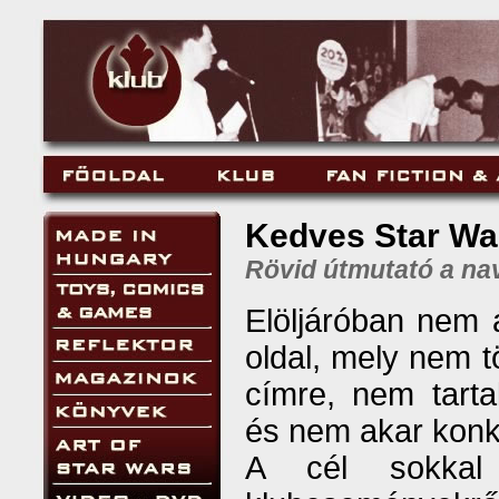
Kedves Star Wa
Rövid útmutató a na
Elöljáróban nem á
oldal, mely nem t
címre, nem tarta
és nem akar konku
A cél sokkal